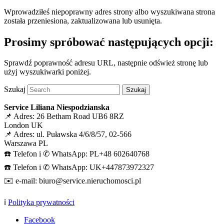
Wprowadziłeś niepoprawny adres strony albo wyszukiwana strona
została przeniesiona, zaktualizowana lub usunięta.
Prosimy spróbować następujących opcji:
Sprawdź poprawność adresu URL, następnie odśwież stronę lub
użyj wyszukiwarki poniżej.
Szukaj
Service Liliana Niespodzianska
📌 Adres: 26 Betham Road UB6 8RZ
London UK
📌 Adres: ul. Puławska 4/6/8/57, 02-566
Warszawa PL
☎️ Telefon i ✆ WhatsApp: PL+48 602640768
☎️ Telefon i ✆ WhatsApp: UK+447873972327
✉️ e-mail: biuro@service.nieruchomosci.pl
ℹ️
Polityka prywatności
Facebook