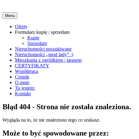
Menu
Menu
Oferty
Formularz kupię / sprzedam
główne
Kupię
Sprzedam
Nieruchomości poszukiwane
Nieruchomości „spod lady” :)
Mieszkania z ogródkiem / tarasem
CERTYFIKATY
Współpraca
Cennik
O mnie
Tu jestem:
Kontakt
Błąd 404 - Strona nie została znaleziona.
Wygląda na to, że nie znaleziono tego co szukasz.
Może to być spowodowane przez: